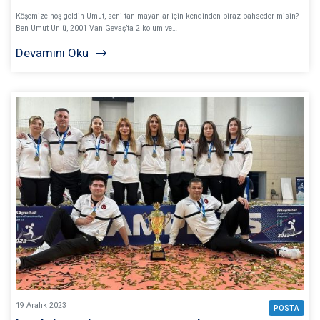
Köşemize hoş geldin Umut, seni tanımayanlar için kendinden biraz bahseder misin?
Ben Umut Ünlü, 2001 Van Gevaş’ta 2 kolum ve…
Devamını Oku
19
Aralık
2023
POSTA