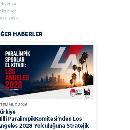
RIS 2024
KIN 2022
KYO 2020
İĞER HABERLER
TEMMUZ
2026
ürkiye
illi ParalimpikKomitesi’nden Los
ngeles 2028 Yolculuğuna Stratejik