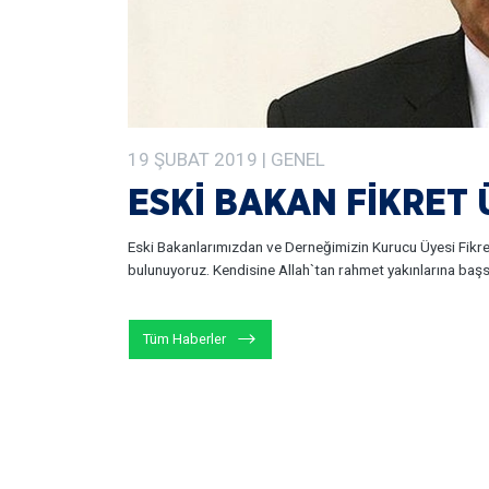
19
ŞUBAT
2019
| GENEL
ESKİ BAKAN FİKRET 
Eski Bakanlarımızdan ve Derneğimizin Kurucu Üyesi Fikret
bulunuyoruz. Kendisine Allah`tan rahmet yakınlarına başsa
Tüm Haberler