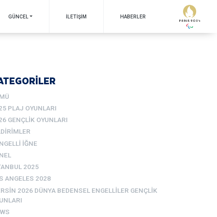
GÜNCEL
İLETIŞIM
HABERLER
ATEGORİLER
MÜ
25 PLAJ OYUNLARI
26 GENÇLIK OYUNLARI
LDIRIMLER
NGELLI İĞNE
NEL
TANBUL 2025
S ANGELES 2028
RSIN 2026 DÜNYA BEDENSEL ENGELLILER GENÇLIK
UNLARI
EWS