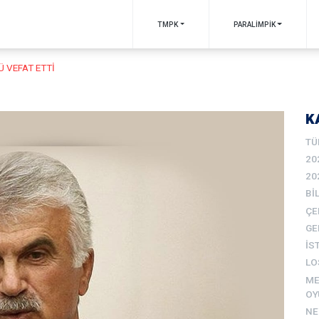
TMPK
PARALİMPİK
Ü VEFAT ETTİ
K
TÜ
20
20
BI
ÇE
GE
İS
LO
ME
OY
N