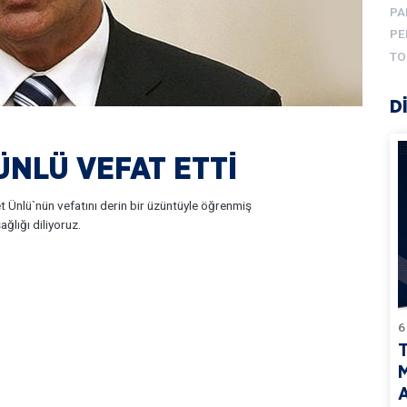
PA
PE
TO
D
ÜNLÜ VEFAT ETTİ
 Ünlü`nün vefatını derin bir üzüntüyle öğrenmiş
ğlığı diliyoruz.
6
T
M
A