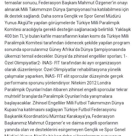
temaslar sonucu, Federasyon Başkanı Mahmut Özgener’in onayı
alınarak Milli Takımımızın Dünya Şampiyonası’na katılabilmesi için
ilk destek sağlandı. Daha sonra Gençlik ve Spor Genel Müdürü
Yunus Akgül’le yapılan görüşmelerde Türkiye Milli Paralimpik
Komitesi aracılığıyla gerekli desteğin sağlanacağı belirtildi. Yaklaşık
400 bin TL‘yi bulan kafile masraflarının kalan kısmı da Türkiye Milli
Paralimpik Komitesi tarafından ödenecek şekilde yapılan program
sonunda sporcularımız Güney Afrika’da Dünya Şampiyonasında
ülkemizi temsil edecekler. Dünya’da zihinsel engelliler sporları; 1-
Özel Olimpiyatlar2- İNAS- FIT tarafından iki ayrı organizasyon
olarak düzenleniyor. Özel Olimpiyatlar rehabilitasyona yönelik
çalışmalar yaparken, İNAS- FIT elit sporcular düzeyinde gerçek
performans sporunu yönlendiriyor. Nitekim 2012 Londra
Paralimpik Oyunları’ndan itibaren zihinsel engelli sporcular tekrar
muhtelif branşlarda Paralimpik Oyunları’nda yarışmalara
başlayacaklar. Zihinsel Engelliler Milli Futbol Takımımızın Dünya
Kupası’na katılmasını sağlayan Türkiye Futbol Federasyonu
Başkanlık Koordinatörü Mümtaz Karakaya’ya, Federasyon
Başkanımız Mahmut Özgener’e ve daima engelli sporlarının
yanında olan ve desteklerini esirgemeyen Gençlik ve Spor Genel