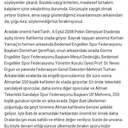
söyleyenler çıkardı. Bizdeki saygı kriterleri, maalesef birtakım
kalıpların içine sıkıştırılmış durumda. Görünüşte saygılı olmak
yetiyor bizlere, ama saygı gösterdiğimiz insanlarımızın arkasından
da, çoğu kez, söylemediğimizi bırakmıyoruz.
Aradaki önemli fark!Tarih , 6 Eylül 2008 Pekin Olimpiyat Stadında
açılış töreni. Kafilemiz stada giriyor. Bayrak taşıyan atıcımız Korhan
Yamaç’ın hemen arkasında Bedensel Engelliler Spor Federasyonu
Başkanı Demirhan Şerefhan, onun arkasındaki sırada Görme
Engelliler Spor Federasyonu Başkanı Mesut Dedeoğlu, Bedensel
Engelliler Spor Federasyonu Yönetim Kurulu Üyesi Prof. Dr. Nevin
Ergun ve yanında Federasyon Genel Sekreteri Mehmet Turhan.
Arkalardaki sıralarda da engelli sporcularımız. Bir süre sonra
Almanlar 250 kişilik kafileleri ile stada giriyorlar. En önde tekerlekli
sandalyeli sporcular, daha sonra diğer sporcular ve Alman
Tekerlekli Sandalye Spor Federasyonu Başkanı Ulf Mehrens, 250
kişilik gurubun içinde en arka sırada. Diğer Batı ülkelerinin
çoğunluğu da geçit törenine Alman kafilesine benzer şekilde
geliyor. İşte Batı ile aramızdaki farklardan önemli bir örnek daha.
Oralarda işin esas sahibi ve ehline değer veriliyor, bizde de unvana.
Bu böyle devam ettiği sürece ülkemizde bırakın sporu hiçbir