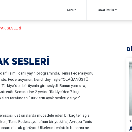
TMPK
PARALİMPİK
YAK SESLERİ
D
AK SESLERİ
” isimli canlı yayın programında, Tenis Federasyonu
lundu. Federasyonun, kendi deyimiyle “OLAĞANÜSTÜ
ürkiye`den bir üyenin girmesiydi. Bunun yanı sıra,
ntrenör Seminerine 2 yerine Türkiye`den 7 kişi
leri tarafından “Türklerin ayak sesleri geliyor”
nisçisi, üst sıralarda mücadele eden birkaç tenisçisi
1
ken, Tenis Federasyonu`nun bir yetkilisi, Avrupa Tenis
şarı olarak görüyor. Ülkelerin tenisteki başarısı ne