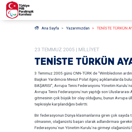
Ana Sayfa
Yazarımızdan
TENİSTE TÜRKÜN A
23
TEMMUZ
2005
| MILLIYET
TENİSTE TÜRKÜN AY
3 Temmuz 2005 günü CNN-TÜRK de “Wimbledonın ardından
Başkan Yardımcısı Mesut Polat ilginç açıklamalarda bu
BAŞARISI”, Avrupa Tenis Federasyonu Yönetim Kurulu`na T
Avrupa Tenis Federasyonu`nun yaptığı son Uluslararası A
gitmesinin çok büyük bir olay olduğunu, bunun Avrupa ülke
tepkisiyle karşılandığını belirtti.
Bir federasyonun Dünya klasmanlarına giren çok sayıda te
olmasının, olağanüstü başarı olarak adlandırması gerekir
Federasyonu`nun Yönetim Kurulu`na girmeyi olağanüstü ba