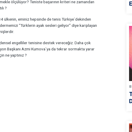
ekle ölçülüyor? Teniste başarının kriteri ne zamandan
E
ılı ?
 ülkenin, eminiz hepsinde de tenis Türkiye`dekinden
ndermemizi “Türklerin ayak sesleri geliyor” diye karşılayan
işlerdir.
densel engelliler tenisine destek vereceğiz. Daha çok
asyon Başkanı Azmi Kumova`ya da tekrar sormakta yarar
in ne yaptınız ?
8
D