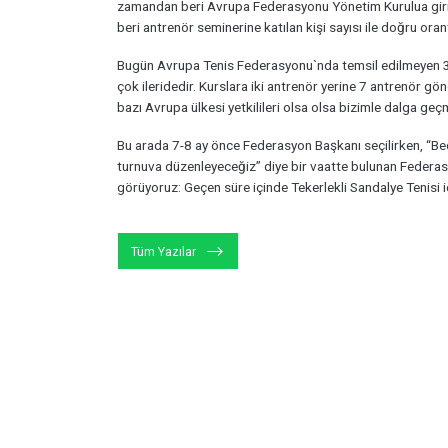
zamandan beri Avrupa Federasyonu Yönetim Kurulua girm
beri antrenör seminerine katılan kişi sayısı ile doğru orant
Bugün Avrupa Tenis Federasyonu`nda temsil edilmeyen 34
çok ileridedir. Kurslara iki antrenör yerine 7 antrenör gö
bazı Avrupa ülkesi yetkilileri olsa olsa bizimle dalga geçm
Bu arada 7-8 ay önce Federasyon Başkanı seçilirken, “Be
turnuva düzenleyeceğiz” diye bir vaatte bulunan Feder
görüyoruz: Geçen süre içinde Tekerlekli Sandalye Tenisi iç
Tüm Yazılar