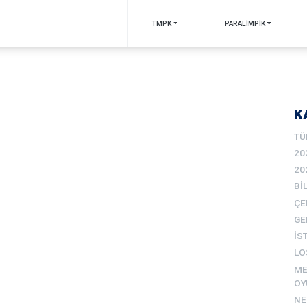
TMPK
PARALİMPİK
K
TÜ
20
20
BI
ÇE
GE
İS
LO
ME
OY
N