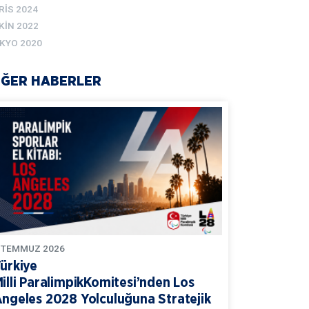
RIS 2024
KIN 2022
KYO 2020
İĞER HABERLER
TEMMUZ
2026
ürkiye
illi ParalimpikKomitesi’nden Los
ngeles 2028 Yolculuğuna Stratejik