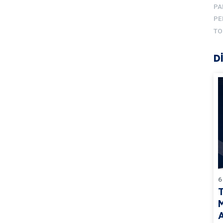
PA
PE
TO
D
6
T
M
A