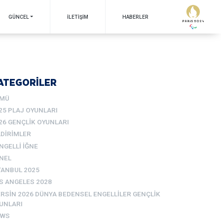
GÜNCEL
İLETIŞIM
HABERLER
ATEGORİLER
MÜ
25 PLAJ OYUNLARI
26 GENÇLIK OYUNLARI
LDIRIMLER
NGELLI İĞNE
NEL
TANBUL 2025
S ANGELES 2028
RSIN 2026 DÜNYA BEDENSEL ENGELLILER GENÇLIK
UNLARI
EWS