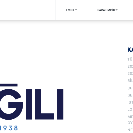
TMPK
PARALİMPİK
K
TÜ
20
20
BI
ÇE
GE
İS
LO
ME
OY
N