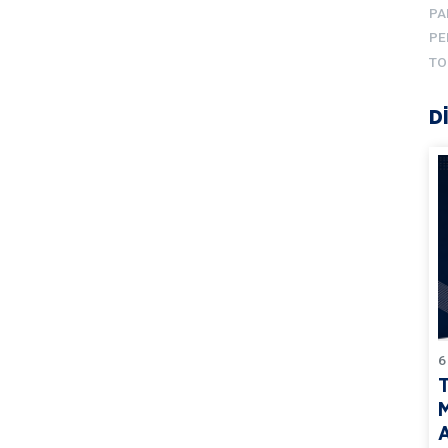
PA
PE
TO
D
6
T
M
A