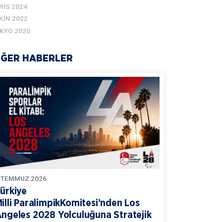
RIS 2024
KIN 2022
KYO 2020
İĞER HABERLER
TEMMUZ
2026
ürkiye
illi ParalimpikKomitesi’nden Los
ngeles 2028 Yolculuğuna Stratejik