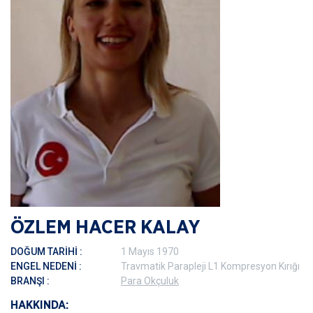
ÖZLEM HACER KALAY
DOĞUM TARİHİ :
1
Mayıs
1970
ENGEL NEDENİ :
Travmatik Parapleji L1 Kompresyon Kırığı
BRANŞI :
Para Okçuluk
HAKKINDA: