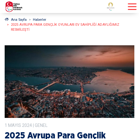
Ana Sayfa
Haberler
2025 AVRUPA PARA GENÇLIK OYUNLARI EV SAHIPLIĞI ADAYLIĞIMIZ
RESMILEŞTI
1
MAYIS
2024
| GENEL
2025 Avrupa Para Gençlik