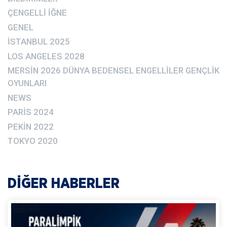
ÇENGELLI İĞNE
GENEL
İSTANBUL 2025
LOS ANGELES 2028
MERSIN 2026 DÜNYA BEDENSEL ENGELLILER GENÇLIK
OYUNLARI
NEWS
PARIS 2024
PEKIN 2022
TOKYO 2020
DİĞER HABERLER