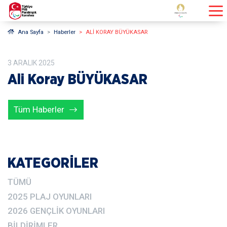
Ana Sayfa
Haberler
ALI KORAY BÜYÜKASAR
3
ARALIK
2025
Ali Koray BÜYÜKASAR
Tüm Haberler
KATEGORİLER
TÜMÜ
2025 PLAJ OYUNLARI
2026 GENÇLIK OYUNLARI
BILDIRIMLER