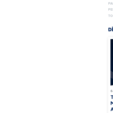
PA
PE
TO
D
6
T
M
A