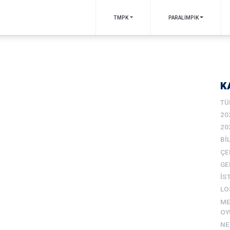
TMPK
PARALİMPİK
K
TÜ
20
20
BI
ÇE
GE
İS
LO
ME
OY
N