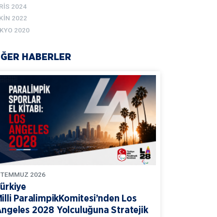
RIS 2024
KIN 2022
KYO 2020
İĞER HABERLER
TEMMUZ
2026
ürkiye
illi ParalimpikKomitesi’nden Los
ngeles 2028 Yolculuğuna Stratejik