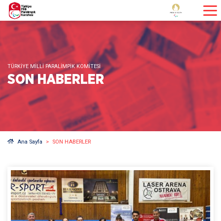
TÜRKİYE MİLLİ PARALİMPİK KOMİTESİ
SON HABERLER
Ana Sayfa
SON HABERLER