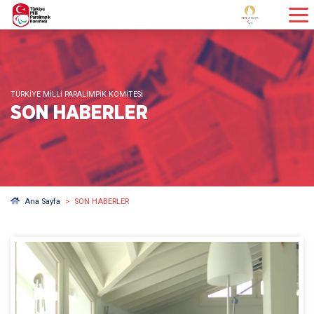
TÜRKİYE MİLLİ PARALİMPİK KOMİTESİ
SON HABERLER
Ana Sayfa
SON HABERLER