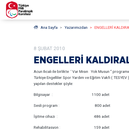
Ana Sayfa
Yazarımızdan
ENGELLERİ KALDIR
8
ŞUBAT
2010
ENGELLERİ KALDIRA
Acun Ilıcalı ile birlikte ‘ Var Mısın Yok Musun ‘’ programı
Türkiye Engelliler Spor Yardım ve Eğitim Vakfı ( TESYEV 
yapılan destekler şöyle:
Bilgisayar : 1100 adet
Sesli program : 800 adet
İşitme cihazı : 486 adet
Rehabilitasyon : 159 adet