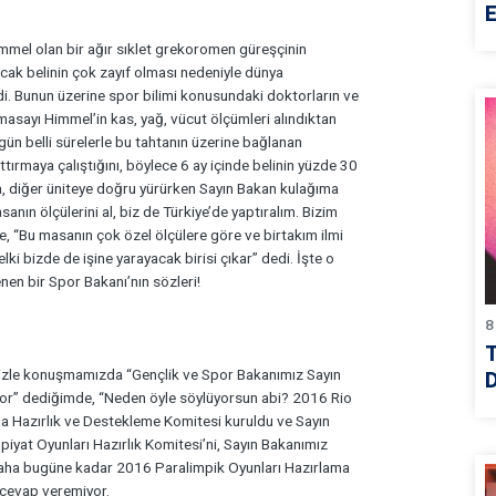
E
mmel olan bir ağır sıklet grekoromen güreşçinin
ncak belinin çok zayıf olması nedeniyle dünya
di. Bunun üzerine spor bilimi konusundaki doktorların ve
masayı Himmel’in kas, yağ, vücut ölçümleri alındıktan
 gün belli sürelerle bu tahtanın üzerine bağlanan
ttırmaya çalıştığını, böylece 6 ay içinde belinin yüzde 30
nra, diğer üniteye doğru yürürken Sayın Bakan kulağıma
anın ölçülerini al, biz de Türkiye’de yaptıralım. Bizim
e, “Bu masanın çok özel ölçülere göre ve birtakım ilmi
ki bizde de işine yarayacak birisi çıkar” dedi. İşte o
nen bir Spor Bakanı’nın sözleri!
8
mizle konuşmamızda “Gençlik ve Spor Bakanımız Sayın
D
iyor” dediğimde, “Neden öyle söylüyorsun abi? 2016 Rio
na Hazırlık ve Destekleme Komitesi kuruldu ve Sayın
piyat Oyunları Hazırlık Komitesi’ni, Sayın Bakanımız
daha bugüne kadar 2016 Paralimpik Oyunları Hazırlama
 cevap veremiyor.