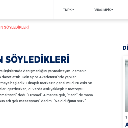
TMPK
PARALİMPİK
IN SÖYLEDİKLERİ
D
N SÖYLEDİKLERİ
iye ilişkilerinde danışmanlığını yapmaktayım. Zamanın
 davet ettik. Köln Spor Akademisi’nde yapılan
zmeye başladık. Olimpik merkezin genel müdürü eski bir
eleri gezdirirken, duvarda asılı yaklaşık 2 metreye 3
immeltisch” dedi. “Himmel” Almanca gök, “tisch” de masa
unun adı gök masasıymış” dedim, “Ne olduğunu sor?”
1