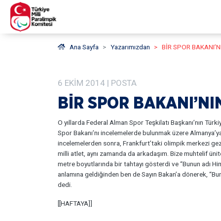
Ana Sayfa
Yazarımızdan
BİR SPOR BAKANI’N
6
EKIM
2014
| POSTA
BİR SPOR BAKANI’NI
O yıllarda Federal Alman Spor Teşkilatı Başkanı’nın Türk
Spor Bakanı’nı incelemelerde bulunmak üzere Almanya’ya
incelemelerden sonra, Frankfurt’taki olimpik merkezi ge
milli atlet, aynı zamanda da arkadaşım. Bize muhtelif ünit
metre boyutlarında bir tahtayı gösterdi ve “Bunun adı H
anlamına geldiğinden ben de Sayın Bakan’a dönerek, “B
dedi.
[[HAFTAYA]]