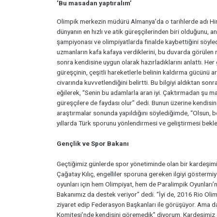
‘Bu masadan yaptıralım’
Olimpik merkezin müdürü Almanya’da o tarihlerde adı Hi
dünyanın en hızlı ve atik güreşçilerinden biri olduğunu, a
şampiyonası ve olimpiyatlarda finalde kaybettiğini söyle
uzmanların kafa kafaya verdiklerini, bu duvarda görülen 
sonra kendisine uygun olarak hazırladıklarını anlattı. Her
güreşçinin, çeşitli hareketlerle belinin kaldırma gücünü ar
civarında kuvvetlendiğini belirtti. Bu bilgiyi aldıktan so
eğilerek, “Senin bu adamlarla aran iyi. Çaktırmadan şu mas
güreşçilere de faydası olur” dedi. Bunun üzerine kendisin
araştırmalar sonunda yapıldığını söylediğimde, “Olsun, bel
yıllarda Türk sporunu yönlendirmesi ve geliştirmesi bekle
Gençlik ve Spor Bakanı
Geçtiğimiz günlerde spor yönetiminde olan bir kardeşi
Çağatay Kılıç, engelliler sporuna gereken ilgiyi gösterm
oyunları için hem Olimpiyat, hem de Paralimpik Oyunları’
Bakanımız da destek veriyor” dedi. “İyi de, 2016 Rio Olim
ziyaret edip Federasyon Başkanları ile görüşüyor. Ama 
Komitesi’nde kendisini göremedik” diyorum. Kardeşimiz