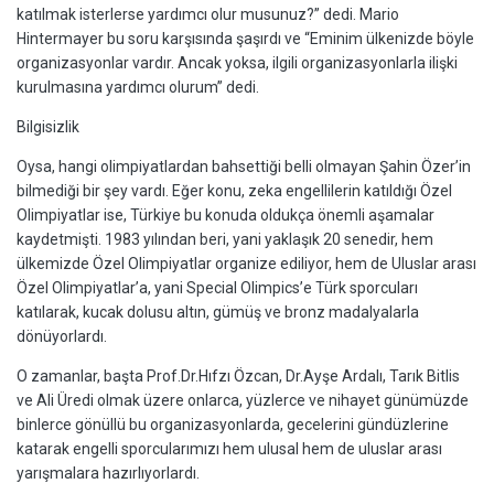
katılmak isterlerse yardımcı olur musunuz?” dedi. Mario
Hintermayer bu soru karşısında şaşırdı ve “Eminim ülkenizde böyle
organizasyonlar vardır. Ancak yoksa, ilgili organizasyonlarla ilişki
kurulmasına yardımcı olurum” dedi.
Bilgisizlik
Oysa, hangi olimpiyatlardan bahsettiği belli olmayan Şahin Özer’in
bilmediği bir şey vardı. Eğer konu, zeka engellilerin katıldığı Özel
Olimpiyatlar ise, Türkiye bu konuda oldukça önemli aşamalar
kaydetmişti. 1983 yılından beri, yani yaklaşık 20 senedir, hem
ülkemizde Özel Olimpiyatlar organize ediliyor, hem de Uluslar arası
Özel Olimpiyatlar’a, yani Special Olimpics’e Türk sporcuları
katılarak, kucak dolusu altın, gümüş ve bronz madalyalarla
dönüyorlardı.
O zamanlar, başta Prof.Dr.Hıfzı Özcan, Dr.Ayşe Ardalı, Tarık Bitlis
ve Ali Üredi olmak üzere onlarca, yüzlerce ve nihayet günümüzde
binlerce gönüllü bu organizasyonlarda, gecelerini gündüzlerine
katarak engelli sporcularımızı hem ulusal hem de uluslar arası
yarışmalara hazırlıyorlardı.