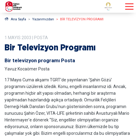
Ana Sayfa
Yazarımızdan
BIR TELEVIZYON PROGRAMI
1
MAYIS
2003
| POSTA
Bir Televizyon Programı
Bir televizyon programı Posta
Yavuz Kocaömer Posta
17 Mayıs Cuma akşamı TGRT’de yayınlanan ‘Şahin Gözü’
programını üzülerek izledik. Konu, engelli insanlarımız idi. Ancak,
programın hiçbir alt yapısı olmadan, herhangi bir araştırma
yapılmadan hazırlandığı açıkça ortadaydı. Omurilik Felçlileri
Derneği Halk Dansları Grubu’nun gösterisinden sonra, programın
sunucusu Şahin Özer, VITA-LIFE şirketinin sahibi Avusturyalı Mario
Hintermayer’e dönerek “Siz, engelliler olimpiyatları organize
ediyorsunuz, onların sponsorusunuz. Bizim ülkemizde bu tip
çalışmalar yok gibi. Bizim engelli sporcularımız da bu olimpiyatlara