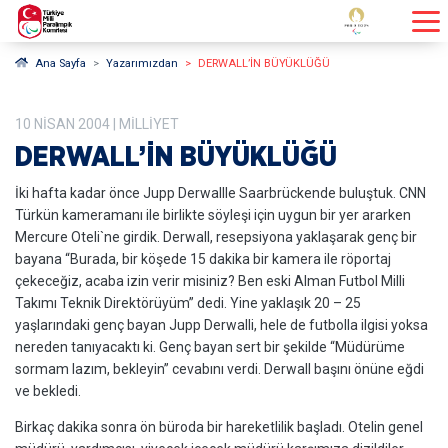
Ana Sayfa
Yazarımızdan
DERWALL’İN BÜYÜKLÜĞÜ
10
NISAN
2004
| MILLIYET
DERWALL’İN BÜYÜKLÜĞÜ
İki hafta kadar önce Jupp Derwallle Saarbrückende buluştuk. CNN
Türkün kameramanı ile birlikte söyleşi için uygun bir yer ararken
Mercure Oteli`ne girdik. Derwall, resepsiyona yaklaşarak genç bir
bayana “Burada, bir köşede 15 dakika bir kamera ile röportaj
çekeceğiz, acaba izin verir misiniz? Ben eski Alman Futbol Milli
Takımı Teknik Direktörüyüm” dedi. Yine yaklaşık 20 – 25
yaşlarındaki genç bayan Jupp Derwalli, hele de futbolla ilgisi yoksa
nereden tanıyacaktı ki. Genç bayan sert bir şekilde “Müdürüme
sormam lazım, bekleyin” cevabını verdi. Derwall başını önüne eğdi
ve bekledi.
Birkaç dakika sonra ön büroda bir hareketlilik başladı. Otelin genel