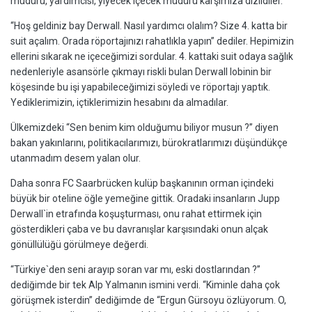
müdürü, yardımcısı, yiyecek içecek müdürü karşımıza dizildiler.
“Hoş geldiniz bay Derwall. Nasıl yardımcı olalım? Size 4. katta bir
suit açalım. Orada röportajınızı rahatlıkla yapın” dediler. Hepimizin
ellerini sıkarak ne içeceğimizi sordular. 4. kattaki suit odaya sağlık
nedenleriyle asansörle çıkmayı riskli bulan Derwall lobinin bir
köşesinde bu işi yapabileceğimizi söyledi ve röportajı yaptık.
Yediklerimizin, içtiklerimizin hesabını da almadılar.
Ülkemizdeki “Sen benim kim olduğumu biliyor musun ?” diyen
bakan yakınlarını, politikacılarımızı, bürokratlarımızı düşündükçe
utanmadım desem yalan olur.
Daha sonra FC Saarbrücken kulüp başkanının orman içindeki
büyük bir oteline öğle yemeğine gittik. Oradaki insanların Jupp
Derwall`in etrafında koşuşturması, onu rahat ettirmek için
gösterdikleri çaba ve bu davranışlar karşısındaki onun alçak
gönüllülüğü görülmeye değerdi.
“Türkiye`den seni arayıp soran var mı, eski dostlarından ?”
dediğimde bir tek Alp Yalmanın ismini verdi. “Kiminle daha çok
görüşmek isterdin” dediğimde de “Ergun Gürsoyu özlüyorum. O,