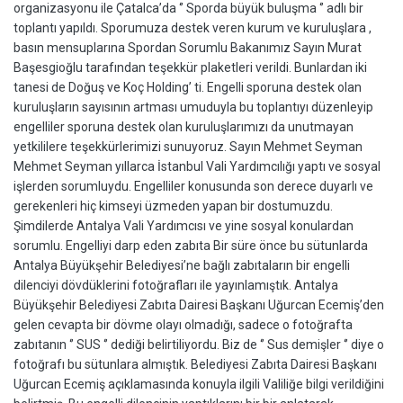
organizasyonu ile Çatalca’da ‘’ Sporda büyük buluşma ‘’ adlı bir
toplantı yapıldı. Sporumuza destek veren kurum ve kuruluşlara ,
basın mensuplarına Spordan Sorumlu Bakanımız Sayın Murat
Başesgioğlu tarafından teşekkür plaketleri verildi. Bunlardan iki
tanesi de Doğuş ve Koç Holding’ ti. Engelli sporuna destek olan
kuruluşların sayısının artması umuduyla bu toplantıyı düzenleyip
engelliler sporuna destek olan kuruluşlarımızı da unutmayan
yetkililere teşekkürlerimizi sunuyoruz. Sayın Mehmet Seyman
Mehmet Seyman yıllarca İstanbul Vali Yardımcılığı yaptı ve sosyal
işlerden sorumluydu. Engelliler konusunda son derece duyarlı ve
gerekenleri hiç kimseyi üzmeden yapan bir dostumuzdu.
Şimdilerde Antalya Vali Yardımcısı ve yine sosyal konulardan
sorumlu. Engelliyi darp eden zabıta Bir süre önce bu sütunlarda
Antalya Büyükşehir Belediyesi’ne bağlı zabıtaların bir engelli
dilenciyi dövdüklerini fotoğrafları ile yayınlamıştık. Antalya
Büyükşehir Belediyesi Zabıta Dairesi Başkanı Uğurcan Ecemiş’den
gelen cevapta bir dövme olayı olmadığı, sadece o fotoğrafta
zabıtanın ‘’ SUS ‘’ dediği belirtiliyordu. Biz de ‘’ Sus demişler ‘’ diye o
fotoğrafı bu sütunlara almıştık. Belediyesi Zabıta Dairesi Başkanı
Uğurcan Ecemiş açıklamasında konuyla ilgili Valiliğe bilgi verildiğini