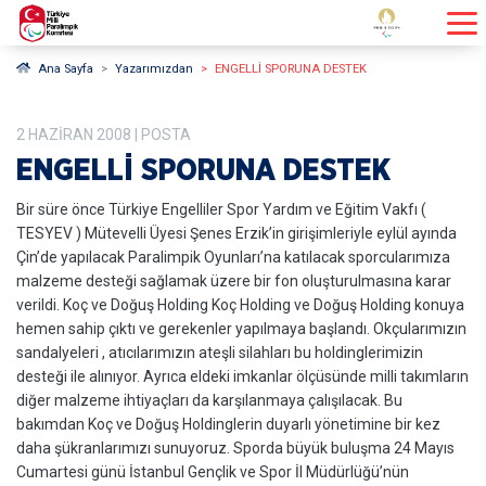
Ana Sayfa
Yazarımızdan
ENGELLİ SPORUNA DESTEK
2
HAZIRAN
2008
| POSTA
ENGELLİ SPORUNA DESTEK
Bir süre önce Türkiye Engelliler Spor Yardım ve Eğitim Vakfı (
TESYEV ) Mütevelli Üyesi Şenes Erzik’in girişimleriyle eylül ayında
Çin’de yapılacak Paralimpik Oyunları’na katılacak sporcularımıza
malzeme desteği sağlamak üzere bir fon oluşturulmasına karar
verildi. Koç ve Doğuş Holding Koç Holding ve Doğuş Holding konuya
hemen sahip çıktı ve gerekenler yapılmaya başlandı. Okçularımızın
sandalyeleri , atıcılarımızın ateşli silahları bu holdinglerimizin
desteği ile alınıyor. Ayrıca eldeki imkanlar ölçüsünde milli takımların
diğer malzeme ihtiyaçları da karşılanmaya çalışılacak. Bu
bakımdan Koç ve Doğuş Holdinglerin duyarlı yönetimine bir kez
daha şükranlarımızı sunuyoruz. Sporda büyük buluşma 24 Mayıs
Cumartesi günü İstanbul Gençlik ve Spor İl Müdürlüğü’nün