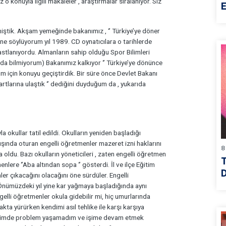
ız o konuyla ilgili makaleler , araştırmalar sıralanıyor. Siz
E
iştik. Akşam yemeğinde bakanımız , ‘’ Türkiye’ye döner
ine söylüyorum yıl 1989. CD oynatıcılara o tarihlerde
rastlanıyordu. Almanların sahip olduğu Spor Bilimleri
 da bilmiyorum) Bakanımız kalkıyor ‘’ Türkiye’ye dönünce
ım için konuyu geçiştirdik. Bir süre önce Devlet Bakanı
tlarına ulaştık ‘’ dediğini duyduğum da , yukarıda
a okullar tatil edildi. Okulların yeniden başladığı
dışında oturan engelli öğretmenler mazeret izni haklarını
8
a oldu. Bazı okulların yöneticileri , zaten engelli öğretmen
lere ‘’Aba altından sopa ‘’ gösterdi. İl ve ilçe Eğitim
D
er çıkacağını olacağını öne sürdüler. Engelli
 Önümüzdeki yıl yine kar yağmaya başladığında aynı
elli öğretmenler okula gidebilir mi, hiç umurlarında
kakta yürürken kendimi asıl tehlike ile karşı karşıya
işimde problem yaşamadım ve işime devam etmek