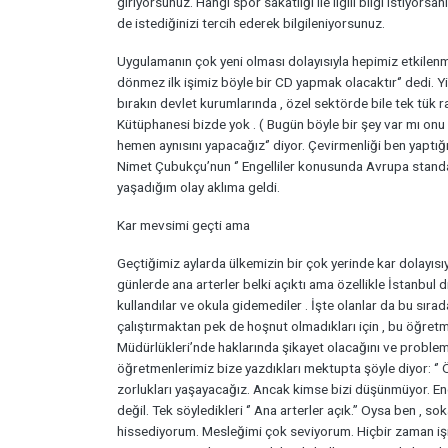
giriyorsunuz. Hangi spor sakatlığı ile ilgili bilgi istiyorsan
de istediğinizi tercih ederek bilgileniyorsunuz.
Uygulamanın çok yeni olması dolayısıyla hepimiz etkilenm
dönmez ilk işimiz böyle bir CD yapmak olacaktır‘’ dedi. Y
bırakın devlet kurumlarında , özel sektörde bile tek tük 
Kütüphanesi bizde yok . ( Bugün böyle bir şey var mı onu
hemen aynısını yapacağız‘’ diyor. Çevirmenliği ben yaptığ
Nimet Çubukçu’nun ‘’ Engelliler konusunda Avrupa standar
yaşadığım olay aklıma geldi.
Kar mevsimi geçti ama
Geçtiğimiz aylarda ülkemizin bir çok yerinde kar dolayısıyl
günlerde ana arterler belki açıktı ama özellikle İstanbul 
kullandılar ve okula gidemediler . İşte olanlar da bu sırad
çalıştırmaktan pek de hoşnut olmadıkları için , bu öğretmen
Müdürlükleri’nde haklarında şikayet olacağını ve probleml
öğretmenlerimiz bize yazdıkları mektupta şöyle diyor: ‘’
zorlukları yaşayacağız. Ancak kimse bizi düşünmüyor. Eng
değil. Tek söyledikleri ‘’ Ana arterler açık.’’ Oysa ben , so
hissediyorum. Mesleğimi çok seviyorum. Hiçbir zaman 