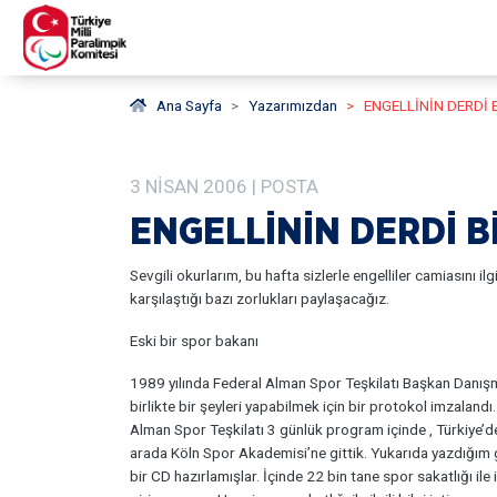
Ana Sayfa
Yazarımızdan
ENGELLİNİN DERDİ 
3
NISAN
2006
| POSTA
ENGELLİNİN DERDİ B
Sevgili okurlarım, bu hafta sizlerle engelliler camiasını il
karşılaştığı bazı zorlukları paylaşacağız.
Eski bir spor bakanı
1989 yılında Federal Alman Spor Teşkilatı Başkan Danışmanlı
birlikte bir şeyleri yapabilmek için bir protokol imzalan
Alman Spor Teşkilatı 3 günlük program içinde , Türkiye’den 
arada Köln Spor Akademisi’ne gittik. Yukarıda yazdığım gi
bir CD hazırlamışlar. İçinde 22 bin tane spor sakatlığı ile 