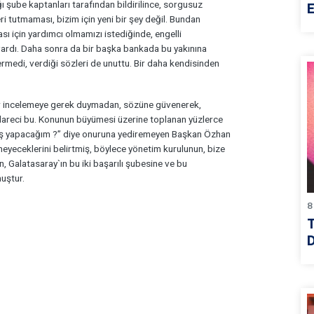
şube kaptanları tarafından bildirilince, sorgusuz
E
ri tutmaması, bizim için yeni bir şey değil. Bundan
sı için yardımcı olmamızı istediğinde, engelli
 vardı. Daha sonra da bir başka bankada bu yakınına
rmedi, verdiği sözleri de unuttu. Bir daha kendisinden
ir incelemeye gerek duymadan, sözüne güvenerek,
idareci bu. Konunun büyümesi üzerine toplanan yüzlerce
mi iş yapacağım ?” diye onuruna yediremeyen Başkan Özhan
yeceklerini belirtmiş, böylece yönetim kurulunun, bize
, Galatasaray`ın bu iki başarılı şubesine ve bu
muştur.
8
D