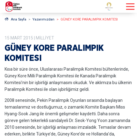
Ana Sayfa
Yazarımızdan
GÜNEY KORE PARALIMPIK KOMITESI
15
MART
2015
| MILLIYET
GÜNEY KORE PARALIMPIK
KOMITESI
Kısa bir süre önce, Uluslararası Paralimpik Komitesi bültenlerinde,
Güney Kore Milli Paralimpik Komitesi ile Kanada Paralimpik
Komitesi’nin bir işbirliği anlaşmasını okuduk. Ve aklımıza bu ülkenin
Paralimpik Komitesi ile olan işbirliğimiz geldi.
2008 senesinde, Pekin Paralimpik Oyunları sırasında başlayan
temaslarımız ve dostluğumuz, o zamanki Komite Başkanı Miss
Hyang-Sook Jang ile önemli gelişmeler kaydetti. Daha sonra
göreve gelen tekerlekli sandalyeli Dr. Seok-Yong Yoon zamanında
2010 senesinde, bir işbirliği anlaşması imzaladık. Temaslar devam
ederken, birlikte Türkiye’de, Güney Kore’de ve Hollanda’da,