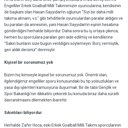
Engelliler Erkek Goalball Milli Takımımızın oyuncularına, kendisinin
de başkanı olan Hasan Sayyıdan’ın oğlunun “Sizi bir daha milli
takıma almam, v.s.” gibi tehditlerle oyunculardan paralar aldığını ve
bu paraları da annesinin, yani Hasan Sayyıdan’ın eşinin hesabına
gönderdiğini herhalde biliyordur. Daha sonra bu iş ortaya çıkınca,
hemen bu sporculara paraları geri iade edilmiş ve kendilerine
“Sakın bunların size bugün verildiğini söylemeyin. Borç vermiştik,
geri aldık dersiniz” denmiştir.
Kişisel bir sorunumuz yok
Bizim hiç kimseyle kişisel bir sorunumuz yok. Önemli olan,
ilgilendiğimiz engelliler sporu konusundaki bu tip yolsuzlukları ve
yasa dışı işlemleri kamuoyuna duyurmak. Bir de tabii Gençlik ve
Spor Bakanlığı’nın dikkatini çekerek bu konuda biraz daha süratli
davranılmasını dilemekten ibarettir.
Sıkıntıları biliyordur
Herhalde Zafer Hoca, eski Erkek Goalball Milli Takımı sporcularının