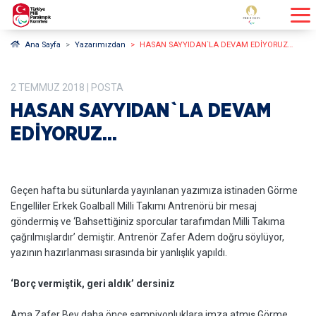
Ana Sayfa
Yazarımızdan
HASAN SAYYIDAN`LA DEVAM EDİYORUZ…
2
TEMMUZ
2018
| POSTA
HASAN SAYYIDAN`LA DEVAM
EDİYORUZ…
Geçen hafta bu sütunlarda yayınlanan yazımıza istinaden Görme
Engelliler Erkek Goalball Milli Takımı Antrenörü bir mesaj
göndermiş ve ‘Bahsettiğiniz sporcular tarafımdan Milli Takıma
çağrılmışlardır’ demiştir. Antrenör Zafer Adem doğru söylüyor,
yazının hazırlanması sırasında bir yanlışlık yapıldı.
‘Borç vermiştik, geri aldık’ dersiniz
Ama Zafer Bey daha önce şampiyonluklara imza atmış Görme