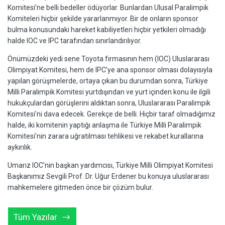
Komitesi’ne belli bedeller ödüyorlar. Bunlardan Ulusal Paralimpik
Komiteleri hiçbir şekilde yararlanmıyor. Bir de onların sponsor
bulma konusundaki hareket kabiliyetleri hiçbir yetkileri olmadığı
halde IOC ve IPC tarafından sınırlandırılıyor.
Önümüzdeki yedi sene Toyota firmasının hem (IOC) Uluslararası
Olimpiyat Komitesi, hem de IPC’ye ana sponsor olması dolayısıyla
yapılan görüşmelerde, ortaya çıkan bu durumdan sonra, Türkiye
Milli Paralimpik Komitesi yurtdışından ve yurt içinden konu ile ilgili
hukukçulardan görüşlerini aldıktan sonra, Uluslararası Paralimpik
Komitesi’ni dava edecek. Gerekçe de belli. Hiçbir taraf olmadığımız
halde, iki komitenin yaptığı anlaşma ile Türkiye Milli Paralimpik
Komitesi’nin zarara uğratılması tehlikesi ve rekabet kurallarına
aykırılık.
Umarız IOC’nin başkan yardımcısı, Türkiye Milli Olimpiyat Komitesi
Başkanımız Sevgili Prof. Dr. Uğur Erdener bu konuya uluslararası
mahkemelere gitmeden önce bir çözüm bulur.
Tüm Yazılar