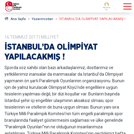
Ana Sayfa
Yazarımızdan
İSTANBUL’DA OLİMPİYAT YAPILACAKMIŞ !
16
TEMMUZ
2017
| MILLIYET
İSTANBUL’DA OLİMPİYAT
YAPILACAKMIŞ !
Sporda söz sahibi olan bazı arkadaşlarımız, dostlarımız ve
yetkililerimiz inansalar da inanmasalar da İstanbul’da Olimpiyat
yapmanın ön şartı Paralimpik Oyunlarının organizasyonu. Bunun
için de yalnız kurulacak Olimpiyat Köyü’nde engellilere uygun
tesislerin yapılması değil, bir dizi koşullar var. Bunların başında
İstanbul şehir içi engelliler ulaşımının aksaksız olması, spor
tesislerinin ve otellerin de buna uygun olması. Bunun yanı sıra
Türkiye Milli Paralimpik Komitesi’nin tüm engelli paralimpik spor
branşlarında faaliyet göstermesini sağlaması ve ülke genelinde
“Paralimpik Oyunları”nın ne olduğunun insanlarımıza
anlatılması. Türkiye Milli Paralimpik Komitesi’nin geçtiğimiz hafta