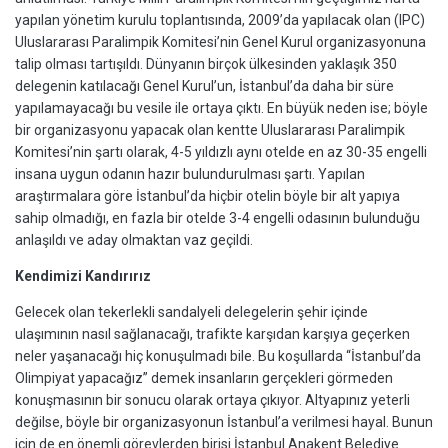
yapılan yönetim kurulu toplantısında, 2009’da yapılacak olan (IPC)
Uluslararası Paralimpik Komitesi’nin Genel Kurul organizasyonuna
talip olması tartışıldı. Dünyanın birçok ülkesinden yaklaşık 350
delegenin katılacağı Genel Kurul’un, İstanbul’da daha bir süre
yapılamayacağı bu vesile ile ortaya çıktı. En büyük neden ise; böyle
bir organizasyonu yapacak olan kentte Uluslararası Paralimpik
Komitesi’nin şartı olarak, 4-5 yıldızlı aynı otelde en az 30-35 engelli
insana uygun odanın hazır bulundurulması şartı. Yapılan
araştırmalara göre İstanbul’da hiçbir otelin böyle bir alt yapıya
sahip olmadığı, en fazla bir otelde 3-4 engelli odasının bulunduğu
anlaşıldı ve aday olmaktan vaz geçildi.
Kendimizi Kandırırız
Gelecek olan tekerlekli sandalyeli delegelerin şehir içinde
ulaşımının nasıl sağlanacağı, trafikte karşıdan karşıya geçerken
neler yaşanacağı hiç konuşulmadı bile. Bu koşullarda “İstanbul’da
Olimpiyat yapacağız” demek insanların gerçekleri görmeden
konuşmasının bir sonucu olarak ortaya çıkıyor. Altyapınız yeterli
değilse, böyle bir organizasyonun İstanbul’a verilmesi hayal. Bunun
için de en önemli görevlerden birisi İstanbul Anakent Belediye