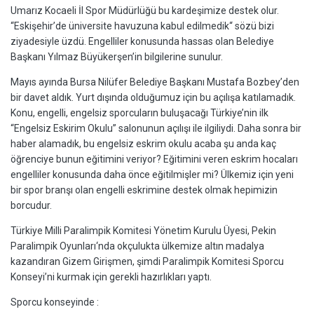
Umarız Kocaeli İl Spor Müdürlüğü bu kardeşimize destek olur.
“Eskişehir’de üniversite havuzuna kabul edilmedik“ sözü bizi
ziyadesiyle üzdü. Engelliler konusunda hassas olan Belediye
Başkanı Yılmaz Büyükerşen’in bilgilerine sunulur.
Mayıs ayında Bursa Nilüfer Belediye Başkanı Mustafa Bozbey’den
bir davet aldık. Yurt dışında olduğumuz için bu açılışa katılamadık.
Konu, engelli, engelsiz sporcuların buluşacağı Türkiye’nin ilk
“Engelsiz Eskirim Okulu” salonunun açılışı ile ilgiliydi. Daha sonra bir
haber alamadık, bu engelsiz eskrim okulu acaba şu anda kaç
öğrenciye bunun eğitimini veriyor? Eğitimini veren eskrim hocaları
engelliler konusunda daha önce eğitilmişler mi? Ülkemiz için yeni
bir spor branşı olan engelli eskrimine destek olmak hepimizin
borcudur.
Türkiye Milli Paralimpik Komitesi Yönetim Kurulu Üyesi, Pekin
Paralimpik Oyunları‘nda okçulukta ülkemize altın madalya
kazandıran Gizem Girişmen, şimdi Paralimpik Komitesi Sporcu
Konseyi’ni kurmak için gerekli hazırlıkları yaptı.
Sporcu konseyinde :