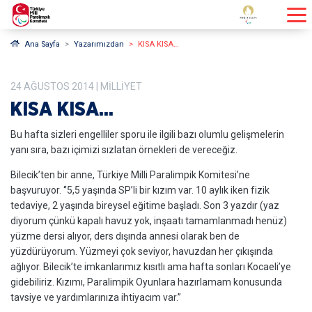
Ana Sayfa
Yazarımızdan
KISA KISA…
24
AĞUSTOS
2014
| MILLIYET
KISA KISA…
Bu hafta sizleri engelliler sporu ile ilgili bazı olumlu gelişmelerin
yanı sıra, bazı içimizi sızlatan örnekleri de vereceğiz.
Bilecik’ten bir anne, Türkiye Milli Paralimpik Komitesi’ne
başvuruyor. ‘’5,5 yaşında SP’li bir kızım var. 10 aylık iken fizik
tedaviye, 2 yaşında bireysel eğitime başladı. Son 3 yazdır (yaz
diyorum çünkü kapalı havuz yok, inşaatı tamamlanmadı henüz)
yüzme dersi alıyor, ders dışında annesi olarak ben de
yüzdürüyorum. Yüzmeyi çok seviyor, havuzdan her çıkışında
ağlıyor. Bilecik’te imkanlarımız kısıtlı ama hafta sonları Kocaeli’ye
gidebiliriz. Kızımı, Paralimpik Oyunlara hazırlamam konusunda
tavsiye ve yardımlarınıza ihtiyacım var.”