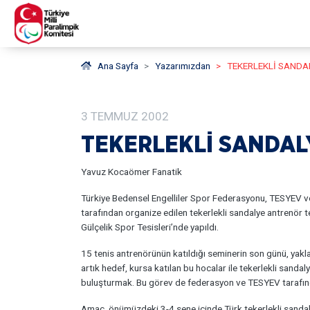
Ana Sayfa
Yazarımızdan
TEKERLEKLİ SANDAL
3
TEMMUZ
2002
TEKERLEKLİ SANDALY
Yavuz Kocaömer Fanatik
Türkiye Bedensel Engelliler Spor Federasyonu, TESYEV ve
tarafından organize edilen tekerlekli sandalye antrenör 
Gülçelik Spor Tesisleri’nde yapıldı.
15 tenis antrenörünün katıldığı seminerin son günü, yaklaş
artık hedef, kursa katılan bu hocalar ile tekerlekli sanda
buluşturmak. Bu görev de federasyon ve TESYEV tarafınd
Amaç, önümüzdeki 3-4 sene içinde Türk tekerlekli sandal