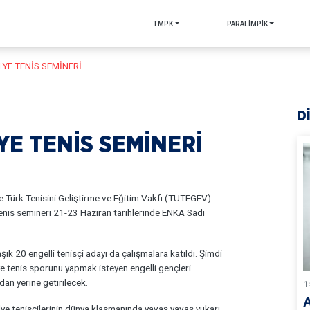
TMPK
PARALİMPİK
YE TENİS SEMİNERİ
D
E TENİS SEMİNERİ
 Türk Tenisini Geliştirme ve Eğitim Vakfı (TÜTEGEV)
tenis semineri 21-23 Haziran tarihlerinde ENKA Sadi
ık 20 engelli tenisçi adayı da çalışmalara katıldı. Şimdi
lye tenis sporunu yapmak isteyen engelli gençleri
an yerine getirilecek.
1
ye tenisçilerinin dünya klasmanında yavaş yavaş yukarı