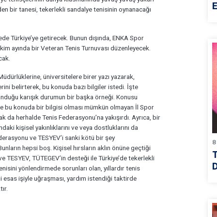
E
n bir tanesi, tekerlekli sandalye tenisinin oynanacağı
rede Türkiye’ye getirecek. Bunun dışında, ENKA Spor
ekim ayında bir Veteran Tenis Turnuvası düzenleyecek.
cak.
üdürlüklerine, üniversitelere birer yazı yazarak,
ini belirterek, bu konuda bazı bilgiler istedi. İşte
lunduğu karışık durumun bir başka örneği. Konusu
yine bu konuda bir bilgisi olması mümkün olmayan İl Spor
ak da herhalde Tenis Federasyonu’na yakışırdı. Ayrıca, bir
aki kişisel yakınlıklarını ve veya dostluklarını da
derasyonu ve TESYEV’i sanki kötü bir şey
8
nların hepsi boş. Kişisel hırsların aklın önüne geçtiği
ve TESYEV, TÜTEGEV’in desteği ile Türkiye’de tekerlekli
D
nisini yönlendirmede sorunları olan, yıllardır tenis
i esas işiyle uğraşması, yardım istendiği taktirde
ır.