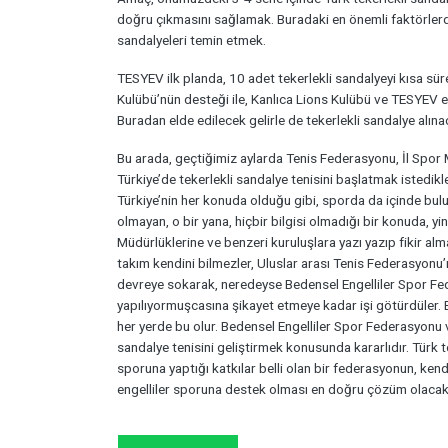
doğru çıkmasını sağlamak. Buradaki en önemli faktörlerde
sandalyeleri temin etmek.
TESYEV ilk planda, 10 adet tekerlekli sandalyeyi kısa sü
Kulübü’nün desteği ile, Kanlıca Lions Kulübü ve TESYEV 
Buradan elde edilecek gelirle de tekerlekli sandalye alına
Bu arada, geçtiğimiz aylarda Tenis Federasyonu, İl Spor M
Türkiye’de tekerlekli sandalye tenisini başlatmak istedikler
Türkiye’nin her konuda olduğu gibi, sporda da içinde bu
olmayan, o bir yana, hiçbir bilgisi olmadığı bir konuda, 
Müdürlüklerine ve benzeri kuruluşlara yazı yazıp fikir alm
takım kendini bilmezler, Uluslar arası Tenis Federasyonu’nd
devreye sokarak, neredeyse Bedensel Engelliler Spor Fe
yapılıyormuşcasına şikayet etmeye kadar işi götürdüler. Bu
her yerde bu olur. Bedensel Engelliler Spor Federasyonu 
sandalye tenisini geliştirmek konusunda kararlıdır. Türk te
sporuna yaptığı katkılar belli olan bir federasyonun, kend
engelliler sporuna destek olması en doğru çözüm olacakt