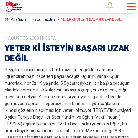
Ana Sayfa
Yazarımızdan
YETER Kİ İSTEYİN BAŞARI UZAK DEĞİL
4
AĞUSTOS
2008
| POSTA
YETER Kİ İSTEYİN BAŞARI UZAK
DEĞİL
Sevgili okuyucularım, bu hafta sizlerle engelliler camiasını
ilgilendiren bazı haberleri paylaşacağız. Uğur Yuvarlak Uğur
Yuvarlak , henüz 19 yaşında. 5,5 yaşındayken , bir başka çocuğun
elindeki demir çubuk kulağının arkasına çarpıyor ve retina yırtığı
meydana geliyor. Yani göz retinası yırtılıyor. O günden beri de
görmüyor. Yapılan iki operasyonun birincisi fayda sağlarken ,
ikincisi gözlerinin açılması için yeterli olmuyor. TESYEV’in bursiyeri
3 yıldır Türkiye Engelliler Spor Yardım ve Eğitim Vakfı ‘ndan (
TESYEV) eğitim bursu alan , Vefa Lisesi’ni bu yıl bitiren Uğur , bu
arada büyük bir başarının da sahibi oluyor. Mezun olduğu Vefa
Lisesi’nden İngilizce dersinde 200 gören arkadaşı arasında birinci