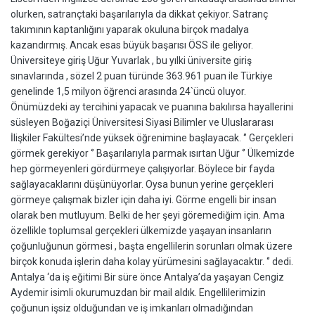
olurken, satrançtaki başarılarıyla da dikkat çekiyor. Satranç
takımının kaptanlığını yaparak okuluna birçok madalya
kazandırmış. Ancak esas büyük başarısı ÖSS ile geliyor.
Üniversiteye giriş Uğur Yuvarlak , bu yılki üniversite giriş
sınavlarında , sözel 2 puan türünde 363.961 puan ile Türkiye
genelinde 1,5 milyon öğrenci arasında 24`üncü oluyor.
Önümüzdeki ay tercihini yapacak ve puanına bakılırsa hayallerini
süsleyen Boğaziçi Üniversitesi Siyasi Bilimler ve Uluslararası
İlişkiler Fakültesi’nde yüksek öğrenimine başlayacak. ‘’ Gerçekleri
görmek gerekiyor ‘’ Başarılarıyla parmak ısırtan Uğur ‘’ Ülkemizde
hep görmeyenleri gördürmeye çalışıyorlar. Böylece bir fayda
sağlayacaklarını düşünüyorlar. Oysa bunun yerine gerçekleri
görmeye çalışmak bizler için daha iyi. Görme engelli bir insan
olarak ben mutluyum. Belki de her şeyi göremediğim için. Ama
özellikle toplumsal gerçekleri ülkemizde yaşayan insanların
çoğunluğunun görmesi , başta engellilerin sorunları olmak üzere
birçok konuda işlerin daha kolay yürümesini sağlayacaktır. ‘’ dedi.
Antalya ‘da iş eğitimi Bir süre önce Antalya’da yaşayan Cengiz
Aydemir isimli okurumuzdan bir mail aldık. Engellilerimizin
çoğunun işsiz olduğundan ve iş imkanları olmadığından